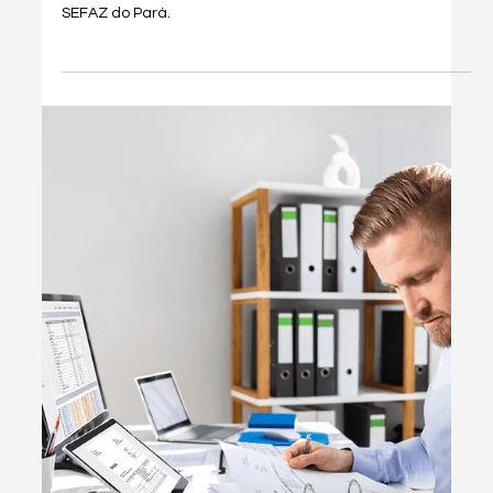
1 de set. de 2025
3 min de leitura
Dicas & Hacks
CNPJ em Risco: Como Evitar a
Exclusão para MEIs e
Empreendedores
CNPI em risco? Saiba como evitar a exclusão para MEIs e
empreendedores. Pague seus impostos regularmente e
mantenha seu negócio saudável.