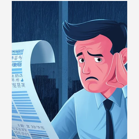
4 de nov. de 2025
3 min de leitura
Nota Fiscal
Como Emitir Nota Fiscal pelo Celular
em 2 Minutos (Guia Completo com
EasyGestor)
Emitir nota fiscal pelo celular nunca foi tão fácil. Com o
avanço das ferramentas digitais, hoje é possível realizar
todo o processo diretamente do navegador, sem
precisar instalar nenhum aplicativo ou usar o
computador. O sistema EasyGestor é uma das opções
mais práticas do mercado e permite emitir nota fiscal
eletrônica (NF-e) em menos de dois minutos, com planos
gratuitos e suporte via WhatsApp — mesmo para quem
ainda não é cliente pago.