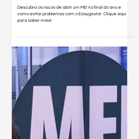
Load video
1 de set. de 2025
3 min de leitura
Dicas & Hacks
ALERTA: NÃO ABRA
MEI(microempreendedor individual)
Descubra o segredo que ninguém te
conta sobre MEI