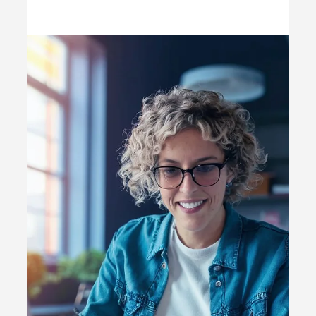
1 de set. de 2025
3 min de leitura
Dicas & Hacks
MEI excluído do Simples Nacional:
Saiba o que fazer
Saiba como evitar a exclusão do Simples Nacional e
regularizar pendências. Consulte o Portal e-CAC e
mantenha a regularidade fiscal para o sucesso do seu
negócio.