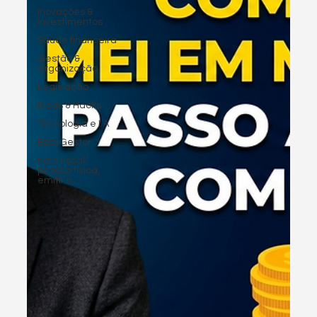
Inovações &
investimentos
Saúde financeira
Gestão &
Organização
Legislação
Dicas & Hacks
Tecnologia e I.A
EasyGestor
nota fiscal
pessoa fisica,
emitir n