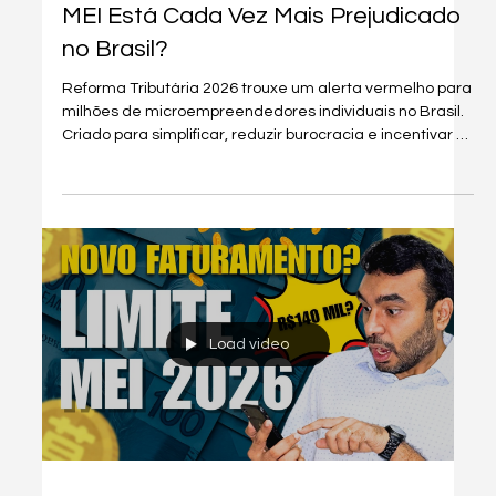
16 de dez. de 2025
4 min de leitura
Tudo Para MEI
Reforma Tributária 2026: Por Que o
MEI Está Cada Vez Mais Prejudicado
no Brasil?
Reforma Tributária 2026 trouxe um alerta vermelho para
milhões de microempreendedores individuais no Brasil.
Criado para simplificar, reduzir burocracia e incentivar a
formalização, o MEI vem perdendo vantagens ao longo
dos anos — e as decisões mais recentes indicam que
2026 pode ser um dos anos mais difíceis para quem
atua nesse regime.