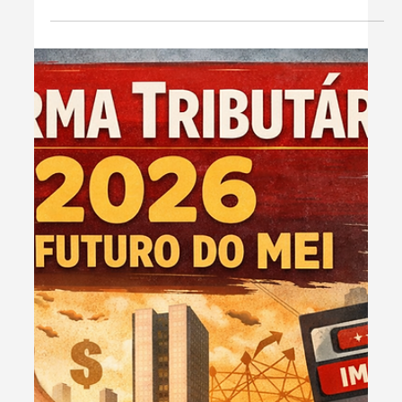
os reais motivos
Ser desenquadrado do MEI é um susto comum entre
microempreendedores. Muitos acreditam que a
exclusão só acontece quando o faturamento anual
ultrapassa R$ 81.000, mas a realidade é diferente.
Todos os anos, milhares de MEIs são retirados do regime
mesmo estando abaixo desse limite. Neste artigo, você
vai entender por que isso acontece, quais são os erros
mais comuns e o que fazer para evitar sair do MEI de
forma inesperada.