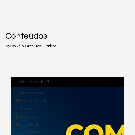
Conteúdos
Acessíveis. Gratuitos. Práticos.
Todos os posts
Todos os posts
Uncategorized
Tutoriais
Marketing
Nota Fiscal
Tudo Para MEI