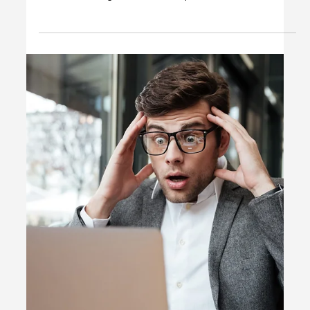
1 de set. de 2025
2 min de leitura
Uncategorized
Como Emitir o CCMEI de Forma
Simples e Gratuita - Atualizado 2024
Aprenda a emitir o CCMEI de forma simples e gratuita no
site oficial do governo. Confira passo a passo em nosso
vídeo!