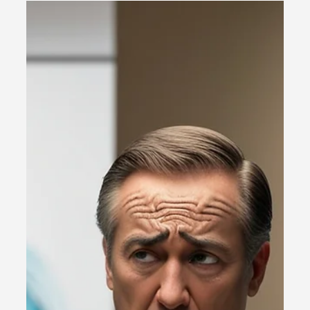
Excluídas do MEI em 2025: Descubra
se a Sua Está na Lista e Evite
Surpresas
Saiba quais profissões serão excluídas do MEI em 2025 e
como se preparar. Advogados, médicos e engenheiros
estão na lista! 🚨