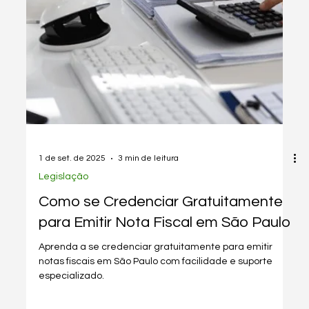
1 de set. de 2025
2 min de leitura
Gestão & Organização
[Editado] Seu Sistema PAROU! SEFA
divulga Mudança de Ambiente
Nacional sobre Emissão de NF-
E/NFA-E
A partir de 2 de setembro, o SEFA-PA muda para
ambiente do RS. Atualize seu sistema ou perca a
capacidade de emitir NF-e.