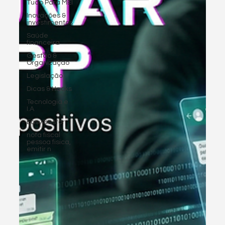
Tudo Para MEI
Inovações &
investimentos
Saúde
financeira
Gestão &
Organização
Legislação
Dicas & Hacks
Tecnologia e
I.A
EasyGestor
nota fiscal
pessoa fisica,
emitir n