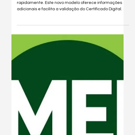
1 de set. de 2025
2 min de leitura
Dicas & Hacks
[Download] Como Baixar o Antigo
Emissor de NFe (4.0.1) do SEBRAE
Gratuito
Descubra como baixar o antigo emissor de NFe do
Sebrae (4.0.1) gratuitamente e saiba quais são as
melhores alternativas para sua empresa.