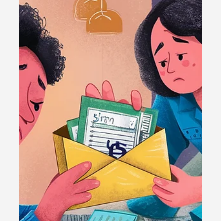
1 de set. de 2025
2 min de leitura
Legislação
Perdi o Prazo DASN SIMEI: O que
fazer agora?
Entenda as consequências de perder o prazo DASN
SIMEI e veja quais passos tomar para regularizar sua
situação.