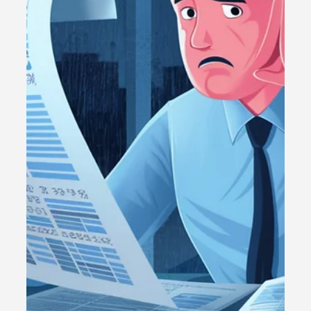
1 de set. de 2025
2 min de leitura
Legislação
Atenção MEI: PRAZO FINAL Para
Cadastrar no DET [01/08/2024]
O prazo para se cadastrar no DET encerrou, mas ainda
há tempo! Saiba como regularizar sua situação e evitar
penalidades como multas.