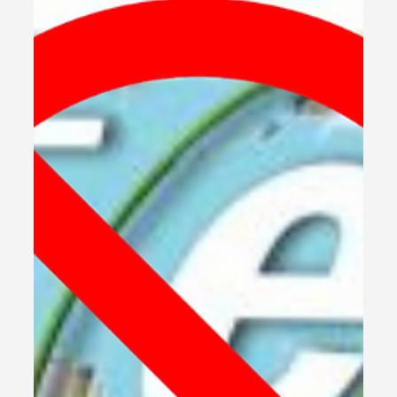
1 de set. de 2025
2 min de leitura
Dicas & Hacks
Você sabe emitir um Documento
CNPJ modelo II?
Saiba como emitir o Documento CNPJ modelo II
rapidamente. Este novo modelo oferece informações
adicionais e facilita a validação do Certificado Digital.