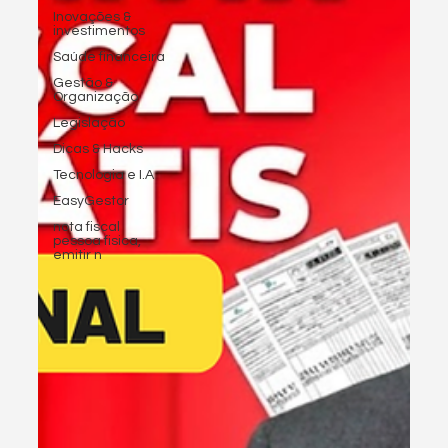
Inovações &
investimentos
Saúde financeira
Gestão &
Organização
Legislação
Dicas & Hacks
Tecnologia e I.A
EasyGestor
nota fiscal
pessoa fisica,
emitir n