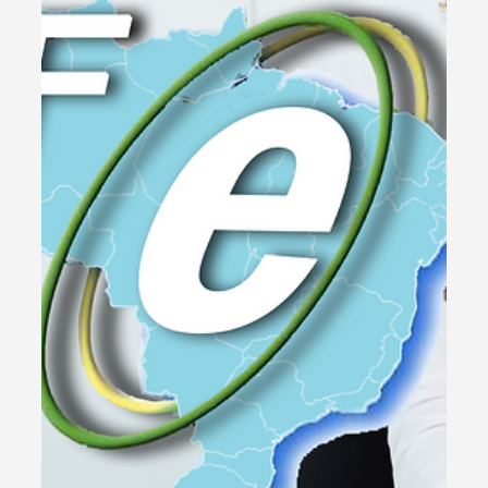
1 de set. de 2025
1 min de leitura
Gestão & Organização
Como emitir Nota Fiscal de Serviço
MEI (grátis) - Aprenda agora
Aprenda a emitir nota fiscal de serviço MEI
gratuitamente no vídeo. Confira agora e descubra os
passos simples para manter sua conformidade fiscal.