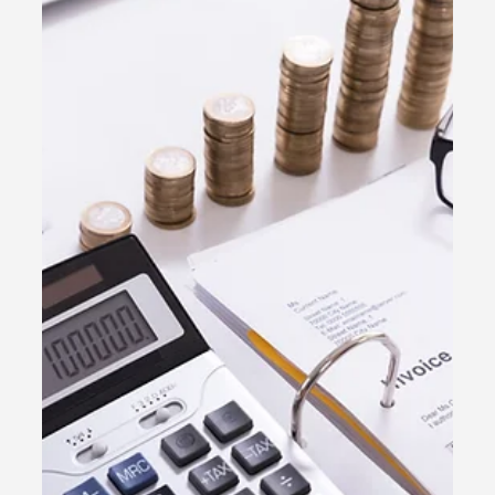
1 de set. de 2025
1 min de leitura
Dicas & Hacks
EMISSOR DO SEBRAE CAIU!!! O que
fazer?
Solução rápida para emissão de notas fiscais enquanto
o Sebrae está fora do ar. A Easygestor oferece planos
com descontos, incluindo um gratuito por 1 ano.