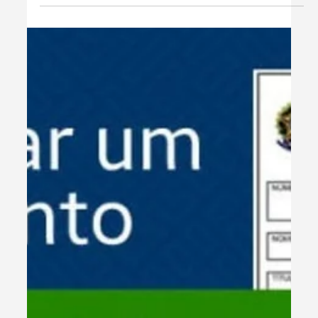
1 de set. de 2025
1 min de leitura
Gestão & Organização
Como emitir Nota Fiscal sendo MEI -
Aprenda agora
Aprenda a emitir Nota Fiscal como MEI com nosso vídeo
passo-a-passo. Instale gratuitamente o emissor agora!