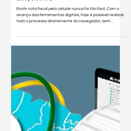
4 de nov. de 2025
3 min de leitura
Nota Fiscal
Como Emitir Nota Fiscal pelo Celular
em 2 Minutos (Guia Completo com
EasyGestor)
Emitir nota fiscal pelo celular nunca foi tão fácil. Com o
avanço das ferramentas digitais, hoje é possível realizar
todo o processo diretamente do navegador, sem
precisar instalar nenhum aplicativo ou usar o
computador. O sistema EasyGestor é uma das opções
mais práticas do mercado e permite emitir nota fiscal
eletrônica (NF-e) em menos de dois minutos, com planos
gratuitos e suporte via WhatsApp — mesmo para quem
ainda não é cliente pago.