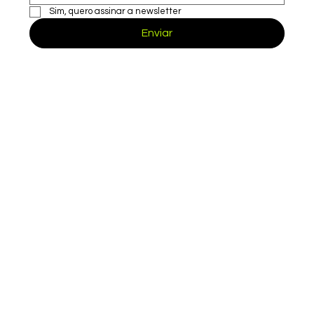
Sim, quero assinar a newsletter
Escreva um comentário
Enviar
Como Usar o Mesmo WhatsApp em Do
Celulares (Método grátis e Oficial da
Meta)