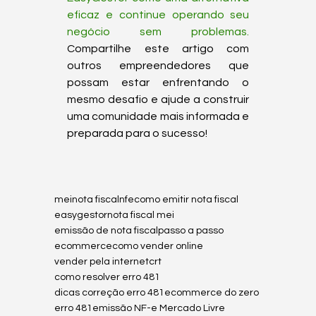
eficaz e continue operando seu 
negócio sem problemas.
Compartilhe este artigo com 
outros empreendedores que 
possam estar enfrentando o 
mesmo desafio e ajude a construir 
uma comunidade mais informada e 
mei
nota fiscal
nfe
como emitir nota fiscal
easygestor
nota fiscal mei
emissão de nota fiscal
passo a passo
ecommerce
como vender online
vender pela internet
crt
como resolver erro 481
dicas correção erro 481
ecommerce do zero
erro 481
emissão NF-e Mercado Livre