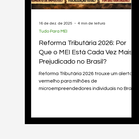
16 de dez. de 2025
4 min de leitura
Tudo Para MEI
Reforma Tributária 2026: Por
Que o MEI Está Cada Vez Mais
Prejudicado no Brasil?
Reforma Tributária 2026 trouxe um alerta
vermelho para milhões de
microempreendedores individuais no Brasil.
Criado para simplificar, reduzir burocracia e
incentivar a formalização, o MEI vem
perdendo vantagens ao longo dos anos —
e as decisões mais recentes indicam que
2026 pode ser um dos anos mais difíceis
para quem atua nesse regime.