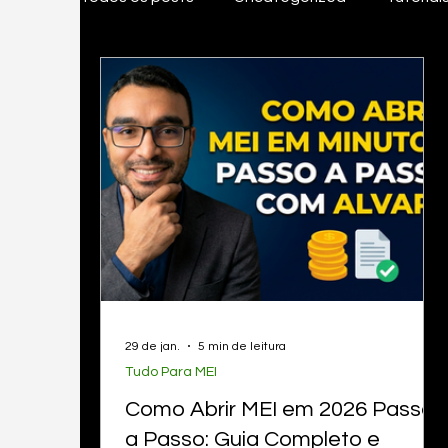
Tudo Para MEI
Inovações & investiment
Gestão & Organização
Legislação
EasyGestor
nota fiscal pessoa fisica, em
29 de jan.
5 min de leitura
Tudo Para MEI
Como Abrir MEI em 2026 Passo
a Passo: Guia Completo e