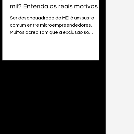
mil? Entenda os reais motivos
Ser desenquadrado do MEI é um susto
comum entre microempreendedores.
Muitos acreditam que a exclusão só
acontece quando o faturamento anual
ultrapassa R$ 81.000, mas a realidade é
diferente. Todos os anos, milhares de MEIs
são retirados do regime mesmo estando
abaixo desse limite. Neste artigo, você vai
entender por que isso acontece, quais são
os erros mais comuns e o que fazer para
evitar sair do MEI de forma inesperada.