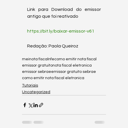
Link para Download do emissor 
antigo que foi reativado 
https://bit.ly/baixar-emissor-v61
Redação: Paola Queiroz
mei
nota fiscal
nfe
como emitir nota fiscal
emissor gratuito
nota fiscal eletronica
emissor sebrae
emissor gratuito sebrae
como emitir nota fiscal eletronica
Tutoriais
Uncategorized