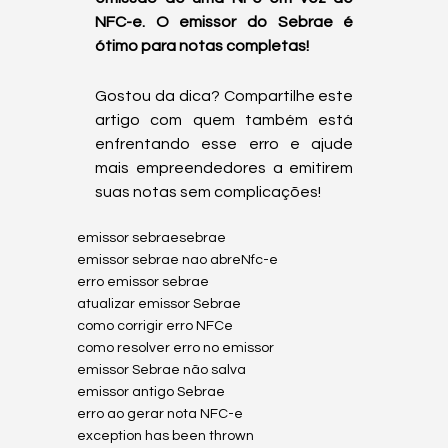
NFC-e. O emissor do Sebrae é 
ótimo para notas completas!
Gostou da dica? Compartilhe este 
artigo com quem também está 
enfrentando esse erro e ajude 
mais empreendedores a emitirem 
suas notas sem complicações!
emissor sebrae
sebrae
emissor sebrae nao abre
Nfc-e
erro emissor sebrae
atualizar emissor Sebrae
como corrigir erro NFCe
como resolver erro no emissor
emissor Sebrae não salva
emissor antigo Sebrae
erro ao gerar nota NFC-e
exception has been thrown