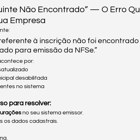
buinte Não Encontrado” — O Erro Q
Sua Empresa
nte:
eferente à inscrição não foi encontrado
itado para emissão da NFSe.”
acontece por:
atualizado
icipal desabilitada
entes no sistema
o para resolver:
gurações
 no seu sistema emissor.
s os dados cadastrais.
ma.