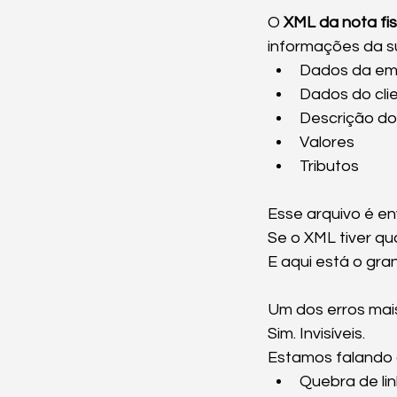
O 
XML da nota fis
informações da s
Dados da em
Dados do cli
Descrição do
Valores
Tributos
Esse arquivo é e
Se o XML tiver qua
E aqui está o gr
Um dos erros ma
Sim. Invisíveis.
Estamos falando 
Quebra de li