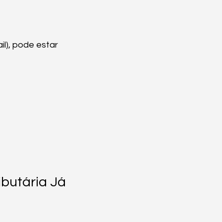
l), pode estar 
butária Já 