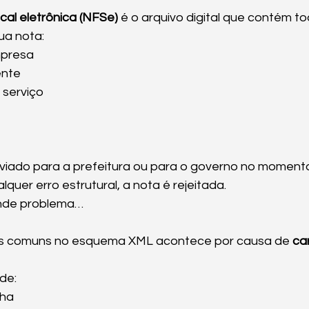
cal eletrônica (NFSe)
 é o arquivo digital que contém to
ua nota:
presa
ente
 serviço
nviado para a prefeitura ou para o governo no moment
lquer erro estrutural, a nota é rejeitada.
ande problema…
is comuns no esquema XML acontece por causa de 
car
de:
nha