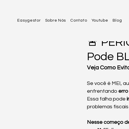
Easygestor
Sobre Nós
Contato
Youtube
Blog
Roberta
23 de f
🚨 PERI
Pode BL
Veja Como Evit
Se você é MEI, 
enfrentando 
erro
Essa falha pode 
problemas fiscais
Nesse começo de 