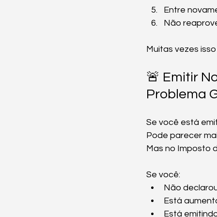
Entre novam
Não reaprove
Muitas vezes isso
🚨 Emitir N
Problema 
Se você está emi
Pode parecer mai
Mas no Imposto d
Se você:
Não declarou
Está aument
Está emitind