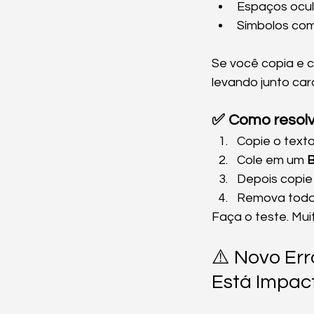
Espaços ocul
Símbolos como
Se você copia e c
levando junto car
✅ Como resolv
Copie o text
Cole em um 
B
Depois copie
Remova todos
Faça o teste. Mui
⚠️ Novo Err
Está Impac