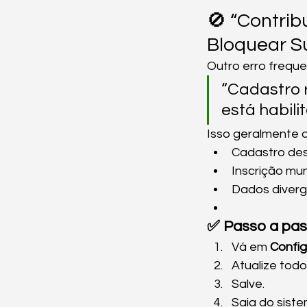
🚫 “Contri
Bloquear 
Outro erro freque
“Cadastro r
está habil
Isso geralmente 
Cadastro des
Inscrição mun
Dados diverg
✅ Passo a pass
Vá em 
Confi
Atualize todo
Salve.
Saia do siste