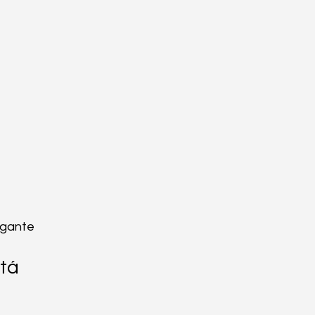
igante
tá 