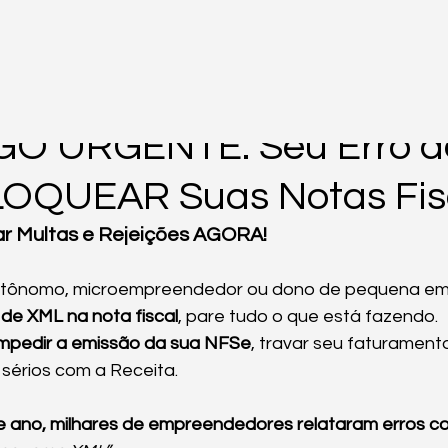
ev.
3 min de leitura
GO URGENTE: Seu Erro 
OQUEAR Suas Notas Fisc
ar Multas e Rejeições AGORA!
autônomo, microempreendedor ou dono de pequena em
 de XML na nota fiscal
, pare tudo o que está fazendo.
impedir a emissão da sua NFSe
, travar seu faturament
 sérios com a Receita.
ano, milhares de empreendedores relataram erros c