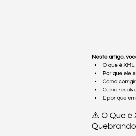
Neste artigo, voc
O que é XML 
Por que ele 
Como corrigi
Como resolve
E por que em
⚠️ O Que é 
Quebrando