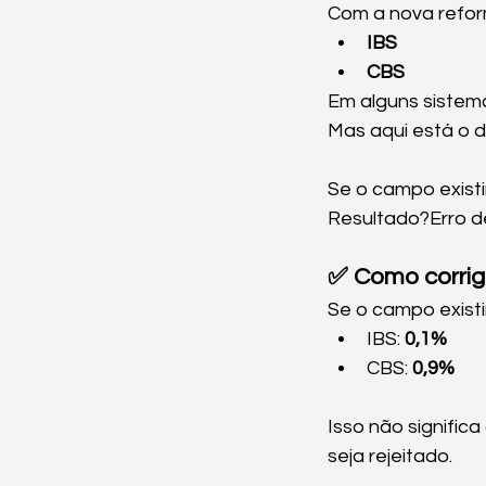
Com a nova reform
IBS
CBS
Em alguns sistem
Mas aqui está o d
Se o campo existi
Resultado?Erro 
✅ Como corrigi
Se o campo existi
IBS: 
0,1%
CBS: 
0,9%
Isso não signifi
seja rejeitado.