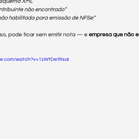
 esquema XML”
ntribuinte não encontrado”
 não habilitada para emissão de NFSe”
sso, pode ficar sem emitir nota — e 
empresa que não em
be.com/watch?v=1zWtDetRsaI