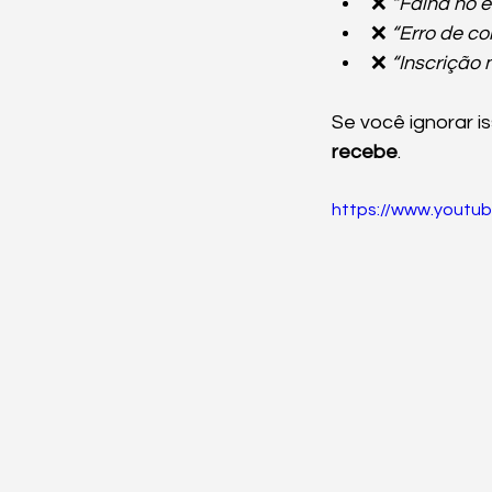
❌ 
“Falha no
❌ 
“Erro de co
❌ 
“Inscrição
Se você ignorar i
recebe
.
https://www.youtu