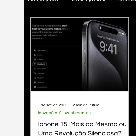
Tudo Para MEI
Inovações & investiment
Gestão & Organização
Legislação
EasyGestor
nota fiscal pessoa fisica, em
1 de set. de 2025
2 min de leitura
Inovações & investimentos
Iphone 15: Mais do Mesmo ou
Uma Revolução Silenciosa?