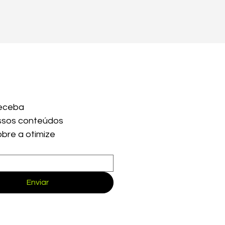
eceba 
sos conteúdos 
obre a otimize
Enviar