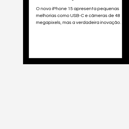
O novo iPhone 15 apresenta pequenas
melhorias como USB-C e câmeras de 48
megapixels, mas a verdadeira inovação
pode vir nos próximos modelos.