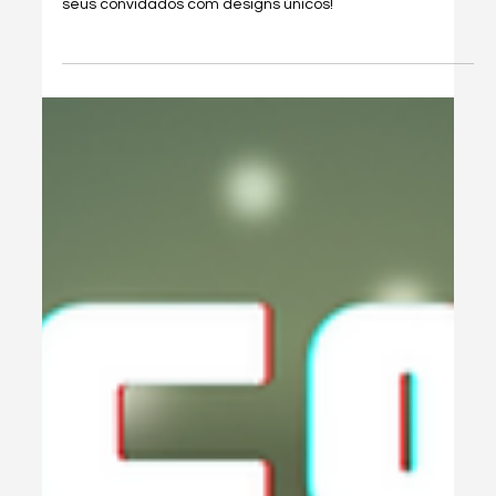
1 de set. de 2025
2 min de leitura
Tutoriais
Como Criar Posts em LOTE! Crie
posts MUITO RÁPIDO e economize
tempo
Aprenda a criar convites personalizados em lote no
Canva rapidamente. Economize tempo e surpreenda
seus convidados com designs únicos!