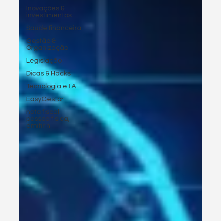
Inovações &
investimentos
Saúde financeira
Gestão &
Organização
Legislação
Dicas & Hacks
Tecnologia e I.A
EasyGestor
nota fiscal
pessoa fisica,
emitir n