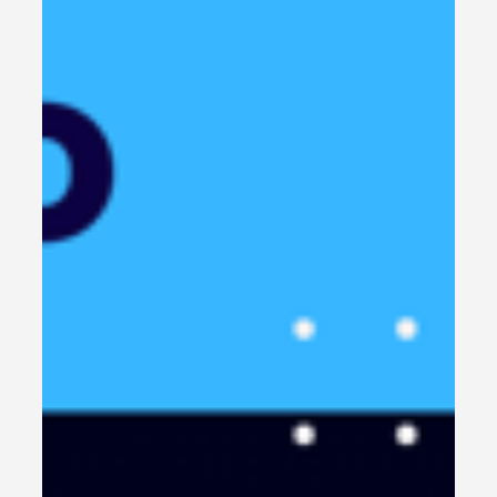
Descubra como editar modelos prontos para que a
inteligência artificial execute tarefas complexas por
você.