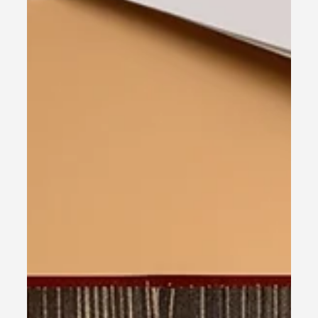
1 de set. de 2025
2 min de leitura
Uncategorized
Como Criar Música com Inteligência
Artificial: Um Guia Completo passo a
passo
Aprenda a criar música com inteligência artificial passo
a passo. Use ferramentas como ChatGPT e Suno.com
para compor letras e melodias, transformando
aprendizado em canções dinâmicas.