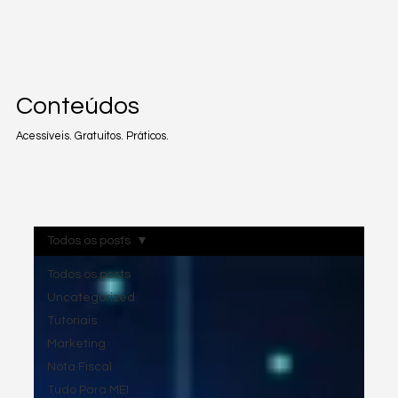
Conteúdos
Acessíveis. Gratuitos. Práticos.
Todos os posts
Todos os posts
Uncategorized
Tutoriais
Marketing
Nota Fiscal
Tudo Para MEI