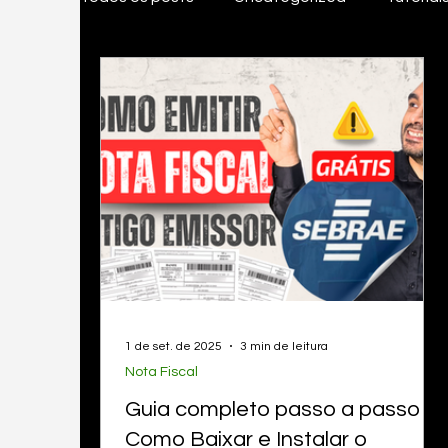
Tudo Para MEI
Inovações & investiment
Gestão & Organização
Legislação
EasyGestor
nota fiscal pessoa fisica, em
1 de set. de 2025
3 min de leitura
Nota Fiscal
Guia completo passo a passo -
Como Baixar e Instalar o