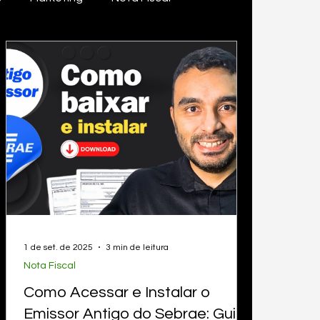
os
Saúde financeira
Dicas & Hacks
Tecnologia e I.A
itir n
1 de set. de 2025
3 min de leitura
Nota Fiscal
Como Acessar e Instalar o
Emissor Antigo do Sebrae: Guia