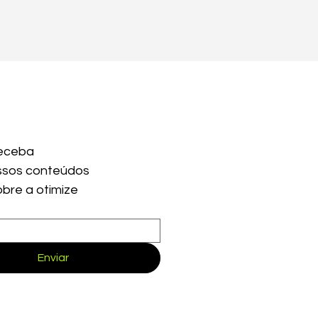
eceba 
sos conteúdos 
obre a otimize
Enviar