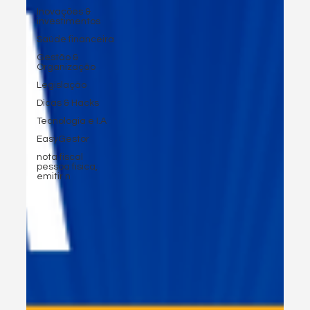
Inovações &
investimentos
Saúde financeira
Gestão &
Organização
Legislação
Dicas & Hacks
Tecnologia e I.A
EasyGestor
nota fiscal
pessoa fisica,
emitir n