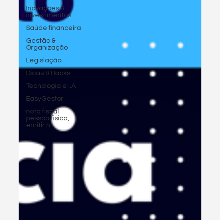
Inovações &
investimentos
Saúde financeira
Gestão &
Organização
Legislação
Dicas & Hacks
Tecnologia e I.A
EasyGestor
nota fiscal
pessoa fisica,
emitir n