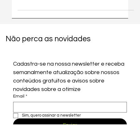
GRÁTIS e Prático
Aprenda a usar Inteligência Artificial em seu negócio
com nosso curso GRÁTIS. Automatize processos,
melhore atendimento e aumente produtividade.
Não perca as novidades
Cadastra-se na nossa newsletter e receba 
semanalmente atualização sobre nossos 
conteúdos gratuitos e avisos sobre 
novidades sobre a otimize
Email
*