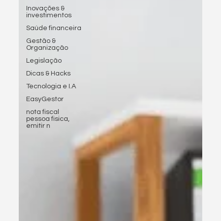
Inovações &
investimentos
Saúde financeira
Gestão &
Organização
Legislação
Dicas & Hacks
Tecnologia e I.A
EasyGestor
nota fiscal
pessoa fisica,
emitir n