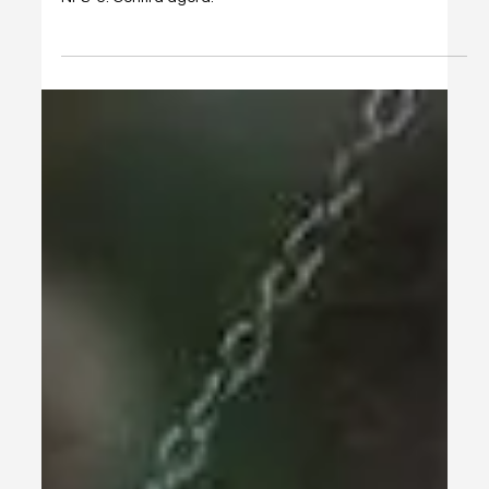
1 de set. de 2025
2 min de leitura
Nota Fiscal
Como Emitir Nota Fiscal para MEI:
Passo a Passo Completo
Aprenda a emitir nota fiscal como MEI com este guia
passo a passo, incluindo cadastro, emissão de NFe e
NFS-e. Confira agora!