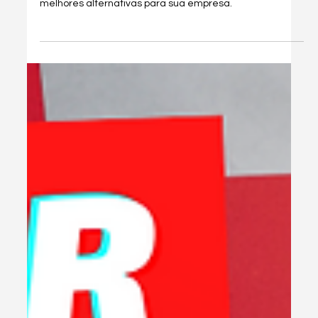
1 de set. de 2025
2 min de leitura
Dicas & Hacks
[Download] Como Baixar o Antigo
Emissor de NFe (4.0.1) do SEBRAE
Gratuito
Descubra como baixar o antigo emissor de NFe do
Sebrae (4.0.1) gratuitamente e saiba quais são as
melhores alternativas para sua empresa.