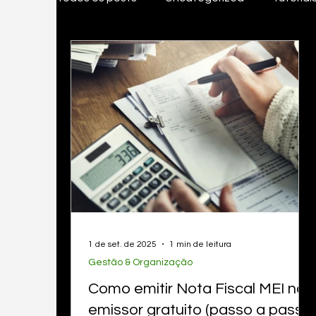
Tudo Para MEI
Inovações & investiment
Gestão & Organização
Legislação
EasyGestor
nota fiscal pessoa fisica, em
1 de set. de 2025
1 min de leitura
Gestão & Organização
Como emitir Nota Fiscal MEI no
emissor gratuito (passo a passo)