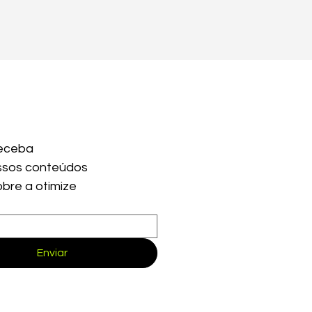
eceba 
sos conteúdos 
obre a otimize
Enviar