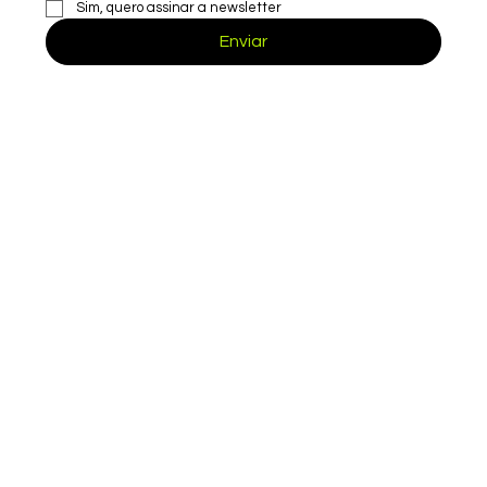
Sim, quero assinar a newsletter
Escreva um comentário
Enviar
Como Receber Cashback Mesmo Se
Cartão de Crédito