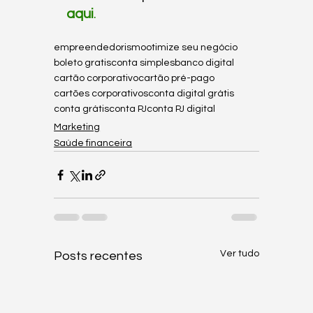
aqui
.
empreendedorismo
otimize seu negócio
boleto gratis
conta simples
banco digital
cartão corporativo
cartão pré-pago
cartões corporativos
conta digital grátis
conta grátis
conta PJ
conta PJ digital
Marketing
Saúde financeira
Ver tudo
Posts recentes