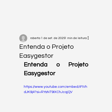
roberta
1 de set. de 2025
1 min de leitura
Entenda o Projeto
Easygestor
Entenda o Projeto 
Easygestor
https://www.youtube.com/embed/iFIVh
dJK9j4?si=RYsNT9IXChJcqjQV