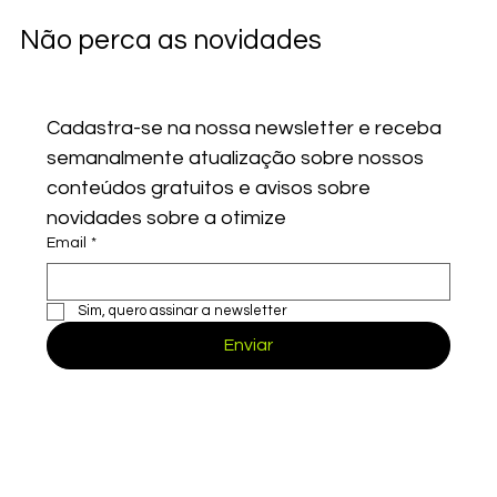
Não perca as novidades
Cadastra-se na nossa newsletter e receba 
semanalmente atualização sobre nossos 
conteúdos gratuitos e avisos sobre 
novidades sobre a otimize
Email
*
Comentários
Sim, quero assinar a newsletter
Escreva um comentário
Enviar
Atenção! Profissões Que Serão
Excluídas do MEI em 2025: Descubra s
Sua Está na Lista e Evite Surpresas