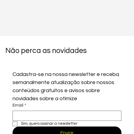
Não perca as novidades
Cadastra-se na nossa newsletter e receba 
semanalmente atualização sobre nossos 
conteúdos gratuitos e avisos sobre 
novidades sobre a otimize
Comentários
Email
*
Escreva um comentário
Sim, quero assinar a newsletter
Enviar